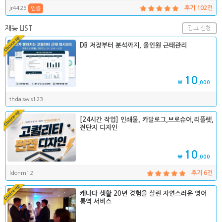
jr4425
후기 102건
인증
재능 LIST
광고 신청
DB 저장부터 분석까지, 올인원 근태관리
10
₩
,000
thdalswls123
[24시간 작업] 인쇄물, 카달로그,브로슈어,리플렛,
전단지 디자인
10
₩
,000
ldonm12
후기 6건
캐나다 생활 20년 경험을 살린 자연스러운 영어
통역 서비스