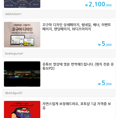
2,100
₩
,000
rabbilution1
꼬구마 디자인 상세페이지, 썸네일, 배너, 이벤트
페이지, 랜딩페이지, 와디즈이미지
5
₩
,000
lovekoguma1
유튜브 영상에 영문 번역해드립니다. (현직 전문 유
튜브PD)
5
₩
,000
dbehdgur87
자연스럽게 보정해드려요, 포토샵 1급 자격증 보
유