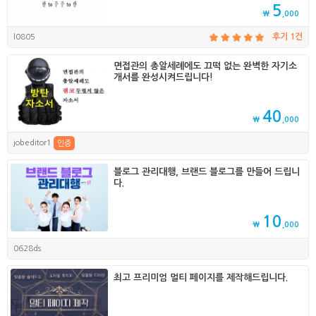
5
₩
,000
l0805
후기 1건
면접관의 총알세례에도 끄떡 없는 완벽한 자기소
개서를 완성시켜드립니다!
40
₩
,000
jobeditor1
인증
블로그 관리대행, 브랜드 블로그를 만들어 드립니
다.
10
₩
,000
0628ds
최고 프리미엄 멀티 페이지를 제작해드립니다.