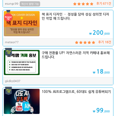
esungc99
후기 671건
계산서 발행 가능
책 표지 디자인 ㆍ 정성을 담아 성심 성의껏 디자
인 작업 해 드립니다.
200
₩
,000
meteor77
후기 18건
구매 전환율 UP! 자연스러운 지역 카페내 홍보해
드립니다.
18
₩
,000
gkdlcs0407
100% AI프로그램으로, 60대도 쉽게 유튜버되기
99
₩
,000