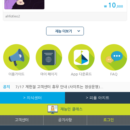
10
₩
,000
ahfotleo2
재능 더보기
이용가이드
마이 페이지
App 다운로드
FAQ
공지
7/17 제헌절 고객센터 휴무 안내 (사이트는 정상운영)...
> 지식센터
> 피플 아지트
재능인 클래스
고객센터
공지사항
로그인