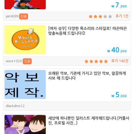
7
₩
,000
yanib99
후기 1건
인증
[여자 성우] 다양한 목소리와 스타일로! 따끈따끈
맞춤녹음해 드립니다:D
40
₩
,000
voice1020
후기 142건
인증
오래된 악보, 기존에 가지고 있던 악보, 깔끔하게
사보 해 드립니다
5
₩
,000
dlackdtns12
세상에 하나뿐인 일러스트 제작해드립니다.(커플사
진, 프로필 사진...)