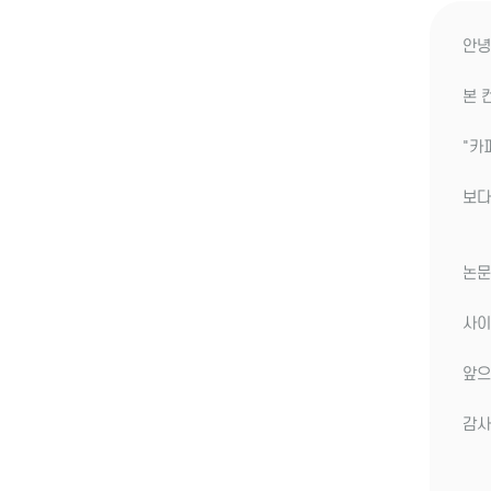
안녕
본 
"카
보다
논문
사이
앞으
감사