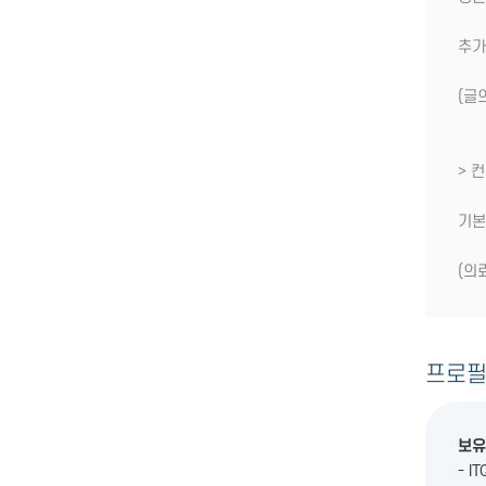
추가
(글
> 
기본
(의
프로
보유
- 