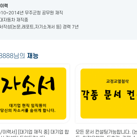
이력
2010~2014년 무주군청 공무원 재직
현대자동차 재직중
문서작성(논문,레포트,자기소개서 등) 경력 7년
n8888님의
재능
/이력서] [대기업 재직 중] 대기업 합
모든 문서 컨설팅가능합니다. (논