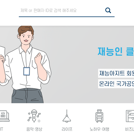
IT
음악·영상
라이프
노하우·여행
비즈