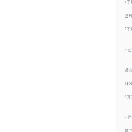
>주
먼저
「주
> 
방송
사회
「기
> 
평균