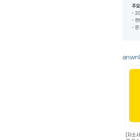
주요
- 
- 
- 
anw
[자소서