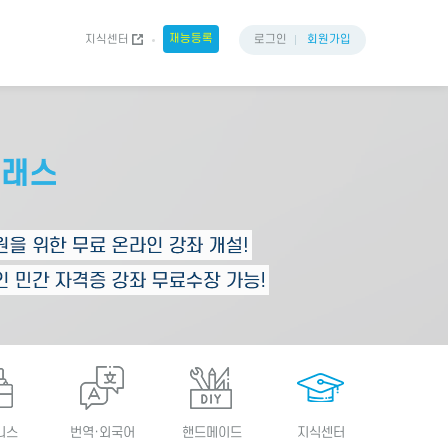
재능등록
지식센터
로그인
회원가입
니스
번역·외국어
핸드메이드
지식센터