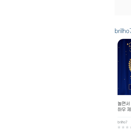
bril
놀면서 
하우 
brilho7