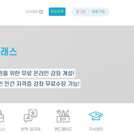
재능등록
지식센터
로그인
회원가입
니스
번역·외국어
핸드메이드
지식센터