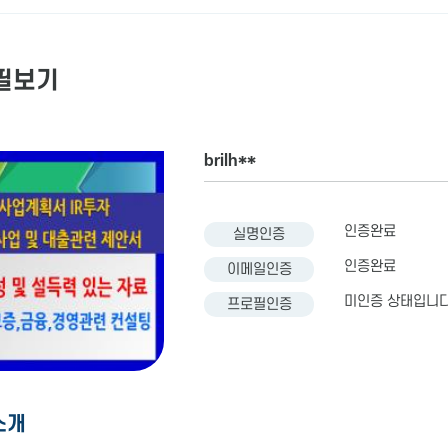
필보기
brilh**
인증완료
실명인증
인증완료
이메일인증
미인증 상태입니다
프로필인증
소개