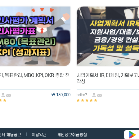
,목표관리,MBO,KPI,OKR 종합 전
사업계획서,IR,마케팅,기획보고서
작성
\ 130,000
brilho7
랜서 채용공고
이용약관
개인정보취급방침