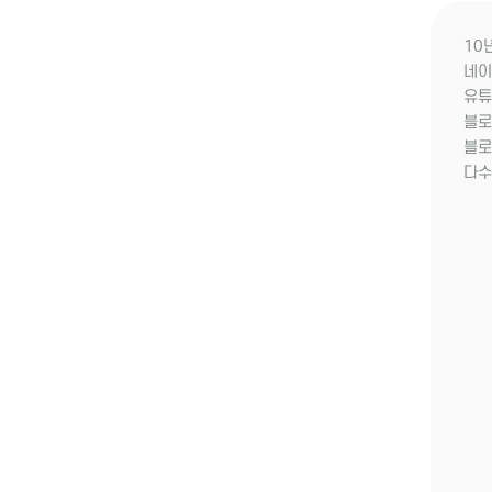
10
네이
유튜브
블로그
블로
다수