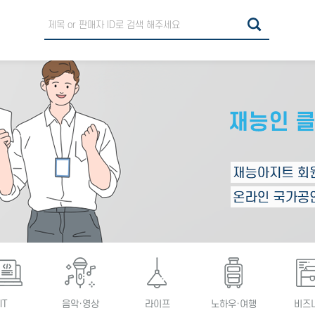
IT
음악·영상
라이프
노하우·여행
비즈