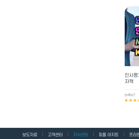
인사평가
자책
brilho7
보도자료
고객센터
지식센터
피플 아지트
프리