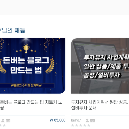
ho7님의
재능
돈버는 블로그 만드는 법 치트키 노
투자유치 사업계획서 일반 상품, 
제공
설비투자 문서
\ 65,000
brilho7