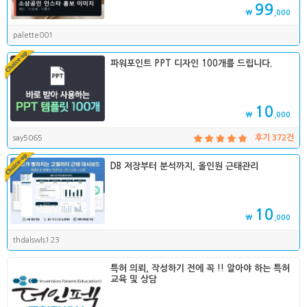
99
₩
,000
palette001
파워포인트 PPT 디자인 100개를 드립니다.
10
₩
,000
say5065
후기 372건
DB 저장부터 분석까지, 올인원 근태관리
10
₩
,000
thdalswls123
특허 의뢰, 작성하기 전에 꼭 !! 알아야 하는 특허
교육 및 상담