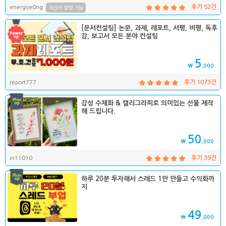
energije0ng
후기 52건
계산서 발행 가능
[문서컨설팅] 논문, 과제, 레포트, 서평, 비평, 독후
감, 보고서 모든 분야 컨설팅
5
₩
,000
report777
후기 1073건
감성 수채화 & 캘리그라피로 의미있는 선물 제작
해 드립니다.
50
₩
,000
in11010
후기 39건
하루 20분 투자해서 스레드 1만 만들고 수익화까
지
49
₩
,000