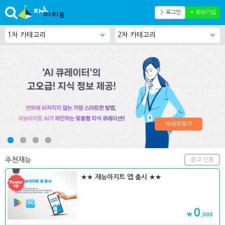
＞ 로그인
＋ 회원가입
자세히보기
추천재능
광고 신청
★★ 재능아지트 앱 출시 ★★
0
₩
,000