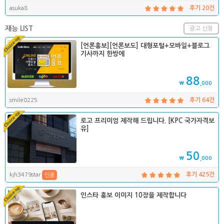
asuka8
후기 20건
재능 LIST
광고 신청
[언론홍보][언론보도] 대형포털+모바일+블로그
기사까지 한방에
88
₩
,000
smile0225
후기 64건
로고 프리미엄 제작해 드립니다. [KPC 국가자격보
유]
50
₩
,000
kjh3479star
후기 425건
인증
인스타 홍보 이미지 10장을 제작합니다