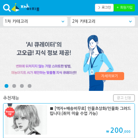
＞ 로그인
＋ 회원가입
자세히보기
추천재능
광고 신청
■ [액자+배송비무료] 인물초상화/인물화 그려드
립니다.(취미 미술 수업 가능)
200
₩
,000