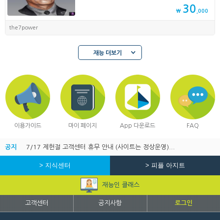
30
₩
,000
the7power
재능 더보기
이용가이드
마이 페이지
App 다운로드
FAQ
공지
7/17 제헌절 고객센터 휴무 안내 (사이트는 정상운영)...
> 지식센터
> 피플 아지트
재능인 클래스
고객센터
공지사항
로그인