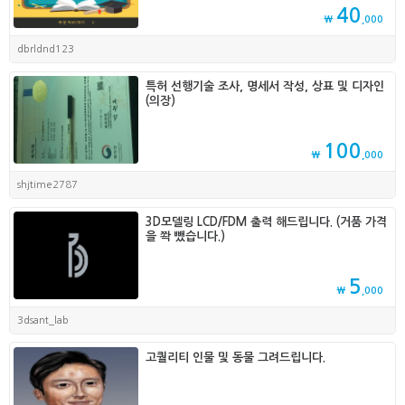
40
₩
,000
dbrldnd123
특허 선행기술 조사, 명세서 작성, 상표 및 디자인
(의장)
100
₩
,000
shjtime2787
3D모델링 LCD/FDM 출력 해드립니다. (거품 가격
을 쫙 뺐습니다.)
5
₩
,000
3dsant_lab
고퀄리티 인물 및 동물 그려드립니다.