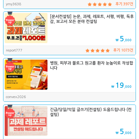
ymy3638
후기 397건
[문서컨설팅] 논문, 과제, 레포트, 서평, 비평, 독후
감, 보고서 모든 분야 컨설팅
5
₩
,000
report777
후기 1073건
병원, 피부과 블로그 원고를 환자 눈높이로 작성합
니다
19
₩
,000
convex2026
긴급/당일/익일 글쓰기(컨설팅) 도움드립니다 (컨
설팅)
5
₩
,000