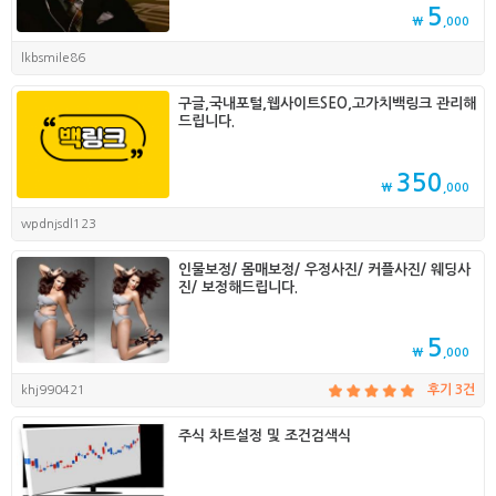
5
₩
,000
lkbsmile86
구글,국내포털,웹사이트SEO,고가치백링크 관리해
드립니다.
350
₩
,000
wpdnjsdl123
인물보정/ 몸매보정/ 우정사진/ 커플사진/ 웨딩사
진/ 보정해드립니다.
5
₩
,000
khj990421
후기 3건
주식 차트설정 및 조건검색식