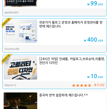
99
₩
,000
palette001
전문가가 블로그 운영과 홈페이지 운영관리를 한
번에 해드립니다.
400
₩
,000
chunchu99
[24시간 작업] 인쇄물, 카달로그,브로슈어,리플렛,
전단지 디자인
10
₩
,000
ldonm12
후기 6건
중국어 번역 깔끔하게 해드립니다.^^