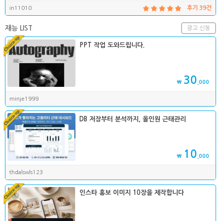
in11010
후기 39건
재능 LIST
광고 신청
PPT 작업 도와드립니다.
30
₩
,000
minje1999
DB 저장부터 분석까지, 올인원 근태관리
10
₩
,000
thdalswls123
인스타 홍보 이미지 10장을 제작합니다