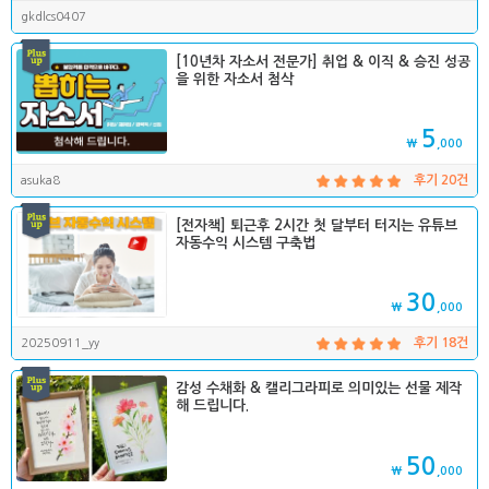
gkdlcs0407
[10년차 자소서 전문가] 취업 & 이직 & 승진 성공
을 위한 자소서 첨삭
5
₩
,000
asuka8
후기 20건
[전자책] 퇴근후 2시간 첫 달부터 터지는 유튜브
자동수익 시스템 구축법
30
₩
,000
20250911_yy
후기 18건
감성 수채화 & 캘리그라피로 의미있는 선물 제작
해 드립니다.
50
₩
,000