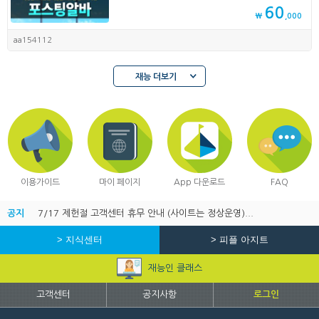
60
₩
,000
aa154112
재능 더보기
이용가이드
마이 페이지
App 다운로드
FAQ
공지
7/17 제헌절 고객센터 휴무 안내 (사이트는 정상운영)...
> 지식센터
> 피플 아지트
재능인 클래스
고객센터
공지사항
로그인