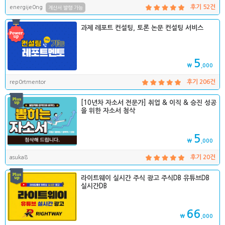
energije0ng
후기 52건
계산서 발행 가능
과제 레포트 컨설팅, 토론 논문 컨설팅 서비스
5
₩
,000
rep0rtmentor
후기 206건
[10년차 자소서 전문가] 취업 & 이직 & 승진 성공
을 위한 자소서 첨삭
5
₩
,000
asuka8
후기 20건
라이트웨이 실시간 주식 광고 주식DB 유튜브DB
실시간DB
66
₩
,000