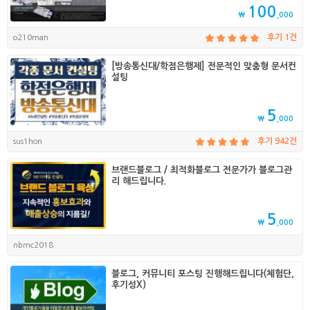
100
₩
,000
o210man
후기 1건
[방송통신대/학점은행제] 전문적인 맞춤형 문서컨
설팅
5
₩
,000
sus1hon
후기 942건
브랜드블로그 / 최적화블로그 전문가가 블로그관
리 해드립니다.
5
₩
,000
nbmc2018
블로그, 커뮤니티 포스팅 진행해드립니다(체험단,
후기성X)