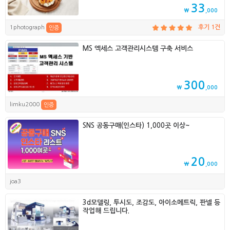
33
₩
,000
1photograph
후기 1건
인증
MS 엑세스 고객관리시스템 구축 서비스
300
₩
,000
limku2000
인증
SNS 공동구매(인스타) 1,000곳 이상~
20
₩
,000
joa3
3d모델링, 투시도, 조감도, 아이소메트릭, 판넬 등
작업해 드립니다.