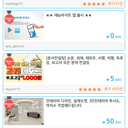
nachoigo75
후기 31건
★★ 재능아지트 앱 출시 ★★
0
₩
,000
skill_admin2
[문서컨설팅] 논문, 과제, 레포트, 서평, 비평, 독후
감, 보고서 모든 분야 컨설팅
5
₩
,000
report777
후기 1073건
인테리어 디자인, 설계도면, 3D인테리어 투시도,
아이소 작업해드립니다
50
₩
,000