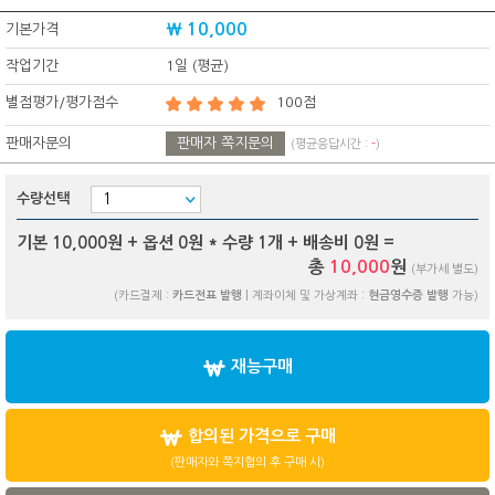
₩ 10,000
기본가격
작업기간
1일 (평균)
별점평가/평가점수
100점
판매자문의
판매자 쪽지문의
(평균응답시간 :
-
)
수량선택
기본 10,000원 + 옵션
0
원 * 수량
1
개 + 배송비
0
원 =
총
10,000
원
(부가세 별도)
(카드결제 :
카드전표 발행
| 계좌이체 및 가상계좌 :
현금영수증 발행
가능)
재능구매
합의된 가격으로 구매
(판매자와 쪽지협의 후 구매 시)