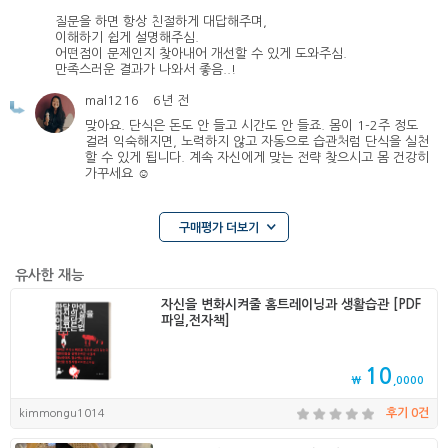
질문을 하면 항상 친절하게 대답해주며,
이해하기 쉽게 설명해주심.
어떤점이 문제인지 찾아내어 개선할 수 있게 도와주심.
만족스러운 결과가 나와서 좋음..!
mal1216
6년 전
맞아요. 단식은 돈도 안 들고 시간도 안 들죠. 몸이 1-2주 정도
걸려 익숙해지면, 노력하지 않고 자동으로 습관처럼 단식을 실천
할 수 있게 됩니다. 계속 자신에게 맞는 전략 찾으시고 몸 건강히
가꾸세요 ☺️
구매평가 더보기
유사한 재능
자신을 변화시켜줄 홈트레이닝과 생활습관 [PDF
파일,전자책]
10
₩
,0000
kimmongu1014
후기 0건