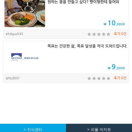
원하는 몸을 만들고 싶다? 빵이형한테 들어와
10
₩
,0000
ehdgus545
후기 0건
목표는 건강한 삶, 목표 달성을 적극 도와드립니다.
9
₩
,0000
qhtjd801
후기 0건
> 지식센터
> 피플 아지트