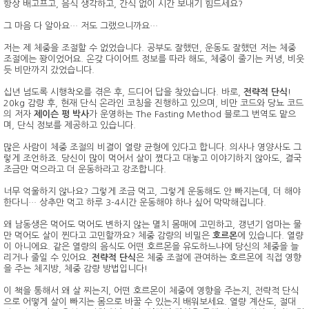
항상 배고프고, 음식 생각하고, 간식 없이 시간 보내기 힘드세요?
그 마음 다 알아요… 저도 그랬으니까요…
저는 제 체중을 조절할 수 없었습니다. 공부도 잘했던, 운동도 잘했던 저는 체중
조절에는 꽝이었어요. 온갖 다이어트 정보를 따라 해도, 체중이 줄기는 커녕, 비웃
듯 비만까지 갔었습니다.
십년 넘도록 시행착오를 겪은 후, 드디어 답을 찾았습니다. 바로,
전략적 단식
!
20kg 감량 후, 현재 단식 온라인 코칭을 진행하고 있으며, 비만 코드와 당뇨 코드
의 저자
제이슨 펑 박사
가 운영하는 The Fasting Method 블로그 번역도 맡으
며, 단식 정보를 제공하고 있습니다.
많은 사람이 체중 조절의 비결이 열량 균형에 있다고 합니다. 의사나 영양사도 그
렇게 조언하죠. 당신이 많이 먹어서 살이 쪘다고 대놓고 이야기하지 않아도, 결국
조금만 먹으라고 더 운동하라고 강조합니다.
너무 억울하지 않나요? 그렇게 조금 먹고, 그렇게 운동해도 안 빠지는데, 더 해야
한다니… 상추만 먹고 하루 3-4시간 운동해야 하나 싶어 막막해집니다.
왜 남동생은 먹어도 먹어도 변하지 않는 멸치 몸매에 고민하고, 갱년기 엄마는 물
만 먹어도 살이 찐다고 고민할까요? 체중 감량의 비밀은
호르몬
에 있습니다. 열량
이 아니에요. 같은 열량의 음식도 어떤 호르몬을 유도하느냐에 당신의 체중을 늘
리거나 줄일 수 있어요.
전략적 단식
은 체중 조절에 관여하는 호르몬에 직접 영향
을 주는 체지방, 체중 감량 방법입니다!
이 책을 통해서 왜 살 찌는지, 어떤 호르몬이 체중에 영향을 주는지, 전략적 단식
으로 어떻게 살이 빠지는 몸으로 바꿀 수 있는지 배워보세요. 열량 계산도, 절대