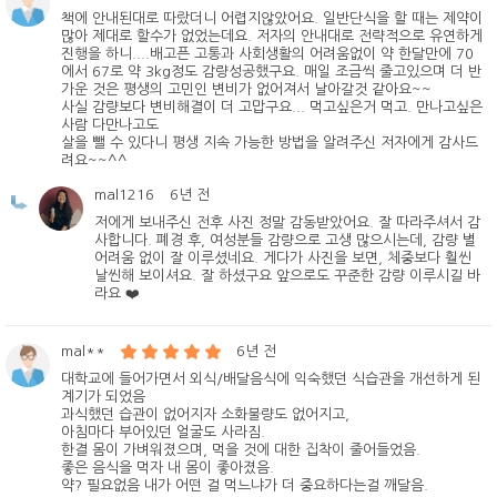
책에 안내된대로 따랐더니 어렵지않았어요. 일반단식을 할 때는 제약이
많아 제대로 할수가 없었는데요. 저자의 안내대로 전략적으로 유연하게
진행을 하니....배고픈 고통과 사회생활의 어려움없이 약 한달만에 70
에서 67로 약 3kg정도 감량성공했구요. 매일 조금씩 줄고있으며 더 반
가운 것은 평생의 고민인 변비가 없어져서 날아갈것 같아요~~
사실 감량보다 변비해결이 더 고맙구요... 먹고싶은거 먹고. 만나고싶은
사람 다만나고도
살을 뺄 수 있다니 평생 지속 가능한 방법을 알려주신 저자에게 감사드
려요~~^^
mal1216
6년 전
저에게 보내주신 전후 사진 정말 감동받았어요. 잘 따라주셔서 감
사합니다. 폐경 후, 여성분들 감량으로 고생 많으시는데, 감량 별
어려움 없이 잘 이루셨네요. 게다가 사진을 보면, 체중보다 훨씬
날씬해 보이셔요. 잘 하셨구요 앞으로도 꾸준한 감량 이루시길 바
라요 ❤️
mal**
6년 전
대학교에 들어가면서 외식/배달음식에 익숙했던 식습관을 개선하게 된
계기가 되었음
과식했던 습관이 없어지자 소화불량도 없어지고,
아침마다 부어있던 얼굴도 사라짐.
한결 몸이 가벼워졌으며, 먹을 것에 대한 집착이 줄어들었음.
좋은 음식을 먹자 내 몸이 좋아졌음.
약? 필요없음 내가 어떤 걸 먹느냐가 더 중요하다는걸 깨달음.