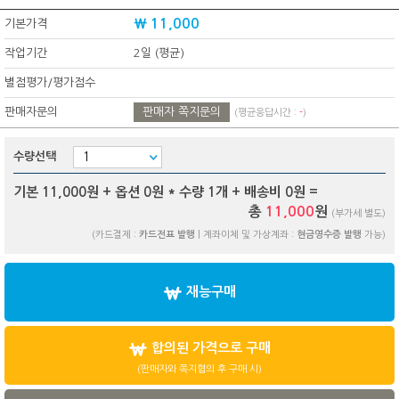
₩ 11,000
기본가격
작업기간
2일 (평균)
별점평가/평가점수
판매자문의
판매자 쪽지문의
(평균응답시간 :
-
)
수량선택
기본 11,000원 + 옵션
0
원 * 수량
1
개 + 배송비
0
원 =
총
11,000
원
(부가세 별도)
(카드결제 :
카드전표 발행
| 계좌이체 및 가상계좌 :
현금영수증 발행
가능)
재능구매
합의된 가격으로 구매
(판매자와 쪽지협의 후 구매 시)