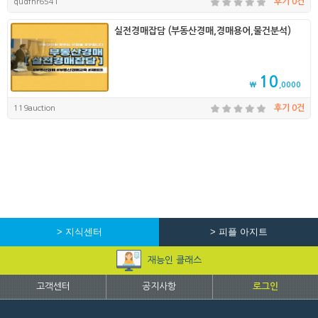
qudfhr6541
후기 0건
실전경매잡담 (부동산경매,경매용어,물건분석)
10
₩
,0000
119auction
후기 0건
> 지식센터
> 피플 아지트
재능인 클래스
고객센터
공지사항
로그인