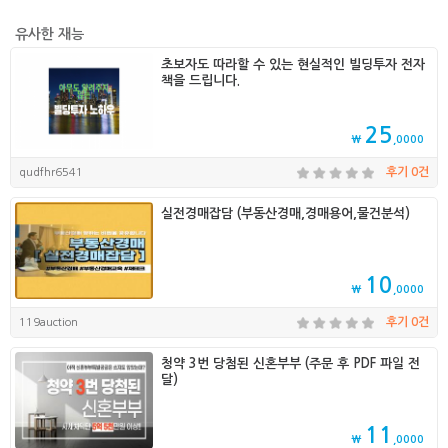
유사한 재능
초보자도 따라할 수 있는 현실적인 빌딩투자 전자
책을 드립니다.
25
₩
,0000
qudfhr6541
후기 0건
실전경매잡담 (부동산경매,경매용어,물건분석)
10
₩
,0000
119auction
후기 0건
청약 3번 당첨된 신혼부부 (주문 후 PDF 파일 전
달)
11
₩
,0000