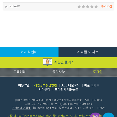
pureplus01
후기 0건
> 지식센터
> 피플 아지트
재능인 클래스
고객센터
공지사항
로그인
이용약관
개인정보취급방침
App 다운로드
피플 아지트
지식센터
프리랜서 채용공고
㈜에스앤에스모바일 | 대표이사 : 박상준 | 사업자등록번호 : 220-88-69014
서울 금천구 가산디지털1로 83, 702호(파트너스타워1차)
고객센터 전화
| help@skillagit.com | 통신판매업 : 2019 - 서울금천 - 1826호
재능아지트((주)에스앤에스모바일)은 통신판매중개자이며, 판매의 당사자가 아닙니다.
구매