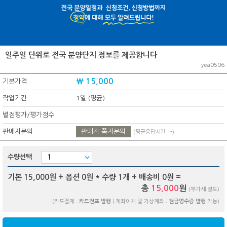
일주일 단위로 전국 분양단지 정보를 제공합니다
yea0506
₩ 15,000
기본가격
작업기간
1일 (평균)
별점평가/평가점수
판매자문의
판매자 쪽지문의
(평균응답시간 :
-
)
수량선택
기본 15,000원 + 옵션
0
원 * 수량
1
개 + 배송비
0
원 =
총
15,000
원
(부가세 별도)
(카드결제 :
카드전표 발행
| 계좌이체 및 가상계좌 :
현금영수증 발행
가능)