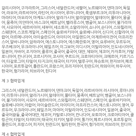
갈리시아어,구자라트어,그리스어,네덜란드어,네팔어,노르웨이어,덴마크어,독일
어,라오어,라트비아어,라틴어,러시아어,루마니아어,룩셈부르크어,리투아니아어,
마라티어,마오리어,마케도니아어,말라가시어,말라얄람어,말레이어,몰타어,몽골
어,몽족어,미얀마어,바스크어,베트남어,벨라루스어,벵골어,보스니아어,불가리아
어,사모아어,세르비아어,세부어,세소토어,소말리아어,쇼나어,순다어,스와힐리어,
스웨덴어,스코트게일어,스페인어,슬로바키아어,슬로베니아어,신디어,신할라어,아
랍어,아르메니아어,아이슬란드어,아이티어,아일랜드어,아제르바이잔어,아프리칸
스어,알바니아어,암하라어,에스토니아어,에스페란토어,영어,요루바어,우르두어,
우즈베크어,우크라이나어,웨일즈어,이그보어,이디시어,이탈리아어,인도네시아어,
일본어,자바어,조지아어,줄루어,중국어,중국어,대만,체와어,체코어,카자흐어,카탈
로니아어,칸나다어,코르시카어,코사어,쿠르드어,크로아티아어,크메르어,키르기스
어,타갈로그어,타밀어,타지크어,태국어,터키어,텔루구어,파슈토어,펀자브어,페르
시아어,포르투갈어,폴란드어,프랑스어,프리지아어,핀란드어,하와이어,하우사어,
한국어,헝가리어,히브리어,힌디어
제 3 협력업체
그리스어,네덜란드어,노르웨이어,덴마크어,독일어,라트비아어.러시아어,루마니아
어,리투아니아어,말라가시어,말레이어,몰타어,몽족어,베트남어,벵골어,보스니아
어,불가리아어,사모어,세르비아어,스와힐리어,스웨덴어,스페인어,슬로바키아어,
슬로베니아어,아랍어,아이슬란드어,아이티어,아프리칸스어,에스토니아어,영어,우
르두어,우크라이나어,웨일즈어,마야어,이탈리아어,인도네시아어,일본어,중국어,
중국어광둥,중국어대만,체코어,카탈로니아어,칸나다어,오토미어,크로아티아어,클
링곤어,타밀어,타히티어,태국어,터키어,텔루구어,통가어,페르시아어,포르투갈어,
폴란드어,프랑스어,피지어,핀란드어,필리핀어,한국어,헝가리어,히브리어,힌디어
제 4 협력업체