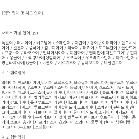
[협력 업체 및 취급 언어]
서비스 제공 언어 LIST
독일어 / 러시아어 / 베트남어 / 스페인어 / 아랍어 / 영어 / 이태리어 / 인도네시
아어 / 일본어 / 중국어 / 캄보디아어 / 태국어 / 터키어 / 포르투갈어 / 폴란드어
/ 프랑스어 / 라오스어 / 말레이시아어 / 미얀마어 / 필리핀어[따갈로그어] / 힌디
어 / 몽골어 / 스리랑카어[싱할라어] / 우즈벡어 / 우즈베키스탄어 / 파키스탄어 /
방글라데시어[벵골어] / 네팔어 / 키르기즈어 / 동티모르어 / 네덜란드어
제 1 협력업체
말레이어,인도네시아어,터키어,포르투갈어,브라질어,이탈리아어,폴란드어,우크라
이나어,태국어,우즈벡어,우즈베키스탄어,몽골어,미얀마어,라오스어,네덜란드어,
헝가리어,체코어,그리스어,불가리아어,루마니아어,카자흐어,슬로바키아어,슬로베
니아어,루마니아어,벨라루스어,아제르바이잔어,페르시아어,쿠르드어,아랍어,히브
리어,캄보디아어,룩셈부르크어,라틴어,에스토니아어,리트비아어,리투아니아어,키
르기스어,타지크어,투르크멘어,아이슬란드어,노르웨이어,스웨덴어,핀란드어,덴마
크어,크로아티아어,세르비아어,알바니아어,힌디어,인도어,조지아어,마케도니아
어,네팔어,싱할라어,구자라트어,타밀어,텔루구어,펀자브어,우르두어,디베히어,종
카어,소토어,총가어,아프리칸스어,츠와나어,스와티어,줄루어,벤다어,남은데벨레
어,코사어,북소토어,스와힐리어
제 2 협력업체