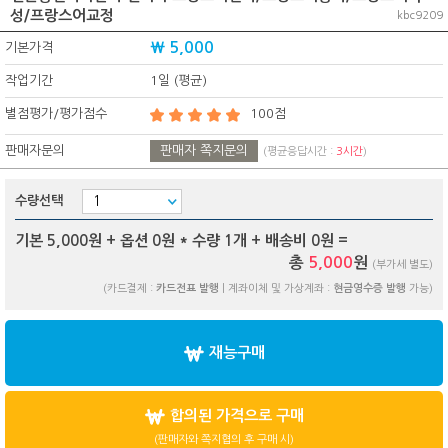
성/프랑스어교정
kbc9209
₩ 5,000
기본가격
작업기간
1일 (평균)
별점평가/평가점수
100점
판매자문의
판매자 쪽지문의
(평균응답시간 :
3시간
)
수량선택
기본 5,000원 + 옵션
0
원 * 수량
1
개 + 배송비
0
원 =
총
5,000
원
(부가세 별도)
(카드결제 :
카드전표 발행
| 계좌이체 및 가상계좌 :
현금영수증 발행
가능)
재능구매
합의된 가격으로 구매
(판매자와 쪽지협의 후 구매 시)