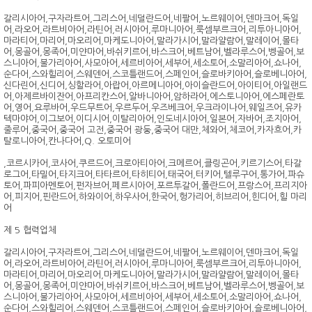
갈리시아어,구자라트어,그리스어,네덜란드어,네팔어,노르웨이어,덴마크어,독일
어,라오어,라트비아어,라틴어,러시아어,루마니아어,룩셈부르크어,리투아니아어,
마라티어,마리어,마오리어,마케도니아어,말라가시어,말라얄람어,말레이어,몰타
어,몽골어,몽족어,미얀마어,바쉬키르어,바스크어,베트남어,벨라루스어,벵골어,보
스니아어,불가리아어,사모아어,세르비아어,세부어,세소토어,소말리아어,쇼나어,
순다어,스와힐리어,스웨덴어,스코틀랜드어,스페인어,슬로바키아어,슬로베니아어,
신다린어,신디어,싱할라어,아랍어,아르메니아어,아이슬란드어,아이티어,아일랜드
어,아제르바이잔어,아프리칸스어,알바니아어,암하라어,에스토니아어,에스페란토
어,영어,요루바어,우드무트어,우르두어,우즈베크어,우크라이나어,웨일즈어,유카
텍마야어,이그보어,이디시어,이탈리아어,인도네시아어,일본어,자바어,조지아어,
줄루어,중국어,중국어 고전,중국어 광둥,중국어 대만,체와어,체코어,카자흐어,카
탈로니아어,칸나다어,Q. 오토미어
,코르시카어,코사어,쿠르드어,크로아티아어,크메르어,클링곤어,키르기스어,타갈
로그어,타밀어,타지크어,타타르어,타히티어,태국어,터키어,텔루구어,통가어,파슈
토어,파피아멘토어,펀자브어,페르시아어,포르투갈어,폴란드어,프랑스어,프리지아
어,피지어,핀란드어,하와이어,하우사어,한국어,헝가리어,히브리어,힌디어,힐 마리
어
제 5 협력업체
갈리시아어,구자라트어,그리스어,네덜란드어,네팔어,노르웨이어,덴마크어,독일
어,라오어,라트비아어,라틴어,러시아어,루마니아어,룩셈부르크어,리투아니아어,
마라티어,마리어,마오리어,마케도니아어,말라가시어,말라얄람어,말레이어,몰타
어,몽골어,몽족어,미얀마어,바쉬키르어,바스크어,베트남어,벨라루스어,벵골어,보
스니아어,불가리아어,사모아어,세르비아어,세부어,세소토어,소말리아어,쇼나어,
순다어,스와힐리어,스웨덴어,스코틀랜드어,스페인어,슬로바키아어,슬로베니아어,