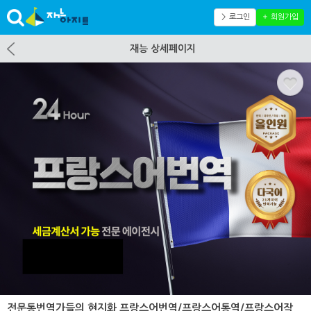
＞ 로그인
＋ 회원가입
재능 상세페이지
전문통번역가들의 현지화 프랑스어번역/프랑스어통역/프랑스어작