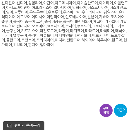
신다린어,신디어,싱할라어,아랍어,아르메니아어,아이슬란드어,아이티어,아일랜드
어,아제르바이잔어,아프리칸스어,알바니아어,암하라어,에스토니아어,에스페란토
어,영어,요루바어,우드무트어,우르두어,우즈베크어,우크라이나어,웨일즈어,유카
텍마야어,이그보어,이디시어,이탈리아어,인도네시아어,일본어,자바어,조지아어,
줄루어,중국어,중국어 고전,중국어광둥,중국어대만,체와어,체코어,카자흐어,카탈
로니아어,칸나다어,오토미어,코르시카어,코사어,쿠르드어,크로아티아어,크메르
어,클링곤어,키르기스어,타갈로그어,타밀어,타지크어,타타르어,타히티어,태국어,
터키어,텔루구어,통가어,파슈토어,파피아멘토어,펀자브어,페르시아어,포르투갈
어,폴란드어,프랑스어,프리지아어,피지어,핀란드어,하와이어,하우사어,한국어,헝
가리어,히브리어,힌디어,힐마리어
구매
TOP
방법
판매자 쪽지문의