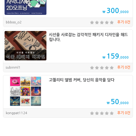
300
₩
,0000
bbboo_o2
후기 0건
시선을 사로잡는 감각적인 패키지 디자인을 해드
립니다.
159
₩
,0000
subinml1
후기 0건
고퀄리티 앨범 커버, 당신의 음악을 담다
50
₩
,0000
kongpat1124
후기 0건