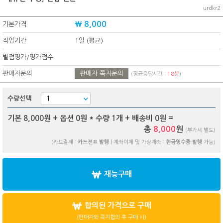
urdkr2
₩ 8,000
기본가격
작업기간
1일 (평균)
별점평가/평가점수
판매자문의
판매자 쪽지문의
(평균응답시간 :
18분
)
수량선택
기본 8,000원 + 옵션
0
원 * 수량
1
개 + 배송비
0
원 =
총
8,000
원
(부가세 별도)
(카드결제 :
카드전표 발행
| 계좌이체 및 가상계좌 :
현금영수증 발행
가능)
재능구매
합의된 가격으로 구매
(판매자와 쪽지협의 후 구매 시)