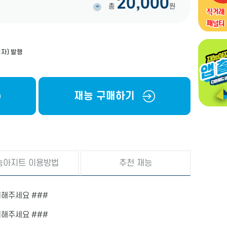
20,000
총
원
=
자) 발행
재능 구매하기
능아지트 이용방법
추천 재능
의해주세요 ###
의해주세요 ###