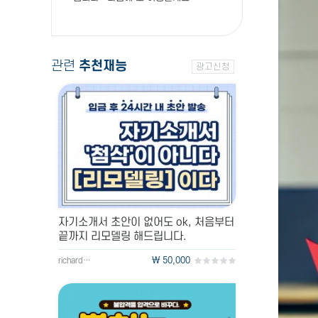
관련
추천재능
광고신청
자기소개서 초안이 없어도 ok, 처음부터
끝까지 리모델링 해드립니다.
\ 50,000
richard126