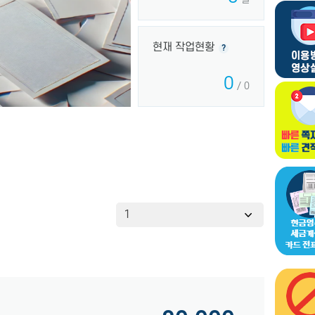
현재 작업현황
?
0
/ 0
1