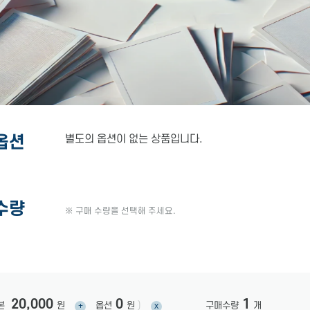
옵션
별도의 옵션이 없는 상품입니다.
수량
※ 구매 수량을 선택해 주세요.
20,000
0
1
본
원
옵션
원
)
구매수량
개
+
x