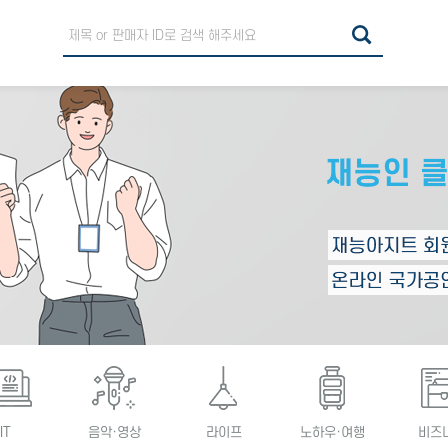
IT
음악·영상
라이프
노하우·여행
비즈