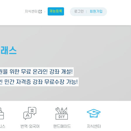
재능등록
지식센터
로그인
회원가입
니스
번역·외국어
핸드메이드
지식센터