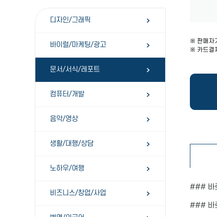
디자인/그래픽
※ 판매자
바이럴/마케팅/광고
※ 카드결제
문서/서식/레포트
컴퓨터/개발
음악/영상
생활/대행/상담
노하우/여행
### 바
비즈니스/창업/사업
### 바