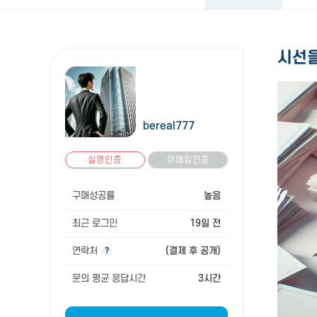
시선을
bereal777
실명인증
이메일인증
구매성공률
높음
최근 로그인
19일 전
연락처
(결제 후 공개)
?
문의 평균 응답시간
3시간