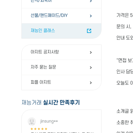
번역/외국어
가격은 
선물/핸드메이드/DIY
문의 시
재능인 클래스
안내 도
아지트 공지사항
"면접 보
자주 묻는 질문
인사 담
피플 아지트
오늘도 
재능거래
실시간 만족후기
소개글 읽
jinsung**
소중한 