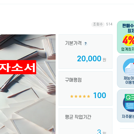
조회수
514
기본가격
?
20,000
원
구매평점
100
평균 작업기간
3
일