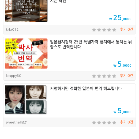
지는 격언
25
₩
,0000
krkr012
후기 0건
일본현지경력 25년 특별가격 현지에서 통하는 뉘
앙스로 번역합니다
5
₩
,0000
ksappy80
후기 0건
저렴하지만 정확한 일본어 번역 해드립니다
5
₩
,0000
sweethell821
후기 0건