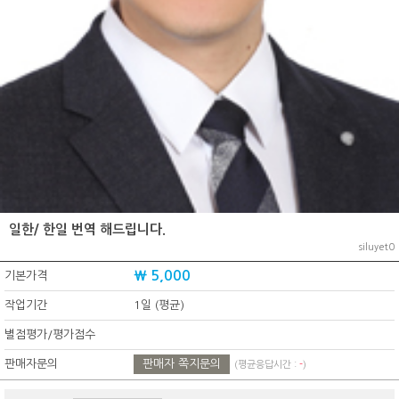
일한/ 한일 번역 해드립니다.
siluyet0
₩ 5,000
기본가격
작업기간
1일 (평균)
별점평가/평가점수
판매자문의
판매자 쪽지문의
(평균응답시간 :
-
)