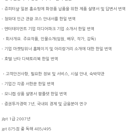
- 쥬피터샾 일본 홈쇼핑에 화장품 납품을 위한 제품 설명서 및 답변서 번역
- 청와대 인근 관광 코스 안내서를 한일 번역
- 엔터테이먼트 기업 미디어파크 기업 소개서 한일 번역
・회사개요. 주요작품, 인물소개(임원, 배우, 작가, 감독)
- 기업 마켓팅위너 홈페이지 및 아리랑거리 소개에 대한 한일 번역
- 호텔 난타 디렉토리북 한일 번역
・고객안전사항, 필요한 정보 및 서비스, 시설 안내, 숙박약관
- 기업간 각종 서한문 한일 번역
- 모니캡 상품 설명서 팜플렛 한일 번역
- 증권투자경력 7년, 국내외 경제 및 금융분야 연구
jlpt 1급 2007년
jpt 875점 중 독해 485/495