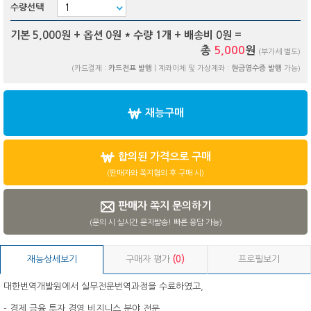
수량선택
기본 5,000원 + 옵션
0
원 * 수량
1
개 + 배송비
0
원 =
총
5,000
원
(부가세 별도)
(카드결제 :
카드전표 발행
| 계좌이체 및 가상계좌 :
현금영수증 발행
가능)
재능구매
합의된 가격으로 구매
(판매자와 쪽지협의 후 구매 시)
판매자 쪽지 문의하기
(문의 시 실시간 문자발송! 빠른 응답 가능)
재능상세보기
구매자 평가
(0)
프로필보기
대한번역개발원에서 실무전문번역과정을 수료하였고,
- 경제 금융 투자 경영 비지니스 분야 전문