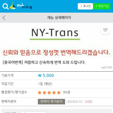
＞ 로그인
＋ 회원가입
재능 상세페이지
[중국어번역] 저렴하고 신속하게 번역 도와 드립니다.
nyj5186
₩ 5,000
기본가격
작업기간
1일 (평균)
별점평가/평가점수
99점
판매자문의
판매자 쪽지문의
(평균응답시간 :
2시간
)