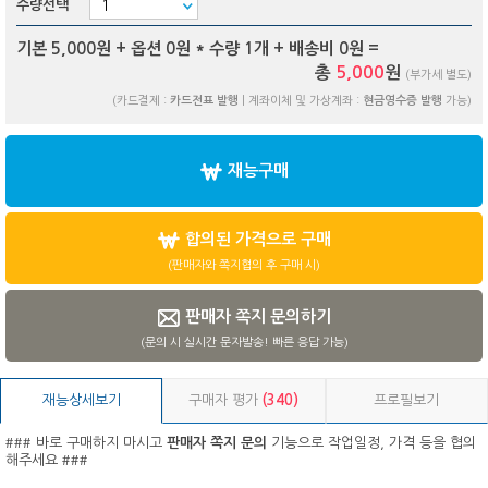
수량선택
기본 5,000원 + 옵션
0
원 * 수량
1
개 + 배송비
0
원 =
총
5,000
원
(부가세 별도)
(카드결제 :
카드전표 발행
| 계좌이체 및 가상계좌 :
현금영수증 발행
가능)
재능구매
합의된 가격으로 구매
(판매자와 쪽지협의 후 구매 시)
판매자 쪽지 문의하기
(문의 시 실시간 문자발송! 빠른 응답 가능)
재능상세보기
구매자 평가
(340)
프로필보기
### 바로 구매하지 마시고
판매자 쪽지 문의
기능으로 작업일정, 가격 등을 협의
해주세요 ###