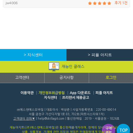
jw4008
후기 1건
> 지식센터
> 피플 아지트
재능인 클래스
고객센터
공지사항
로그인
이용약관
개인정보취급방침
App 다운로드
피플 아지트
지식센터
프리랜서 채용공고
㈜에스앤에스모바일 | 대표이사 : 박상준 | 사업자등록번호 : 220-88-69014
서울 금천구 가산디지털1로 83, 702호(파트너스타워1차)
고객센터 전화
| help@skillagit.com | 통신판매업 : 2019 - 서울금천 - 1826호
재능아지트((주)에스앤에스모바일)은 통신판매중개자이며, 판매의 당사자가 아닙니다.
구매
TOP
상품, 상품정보, 거래에 관한 의무와 책임은 판매회원에게 있습니다.
방법