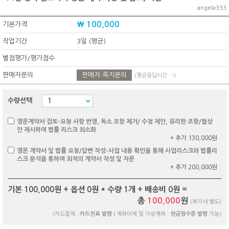
angela333
₩ 100,000
기본가격
작업기간
3일 (평균)
별점평가/평가점수
판매자문의
판매자 쪽지문의
(평균응답시간 :
-
)
수량선택
영문계약서 검토-요청 사항 반영, 독소 조항 제거/ 수정 제안, 유리한 조항/협상
안 제시하여 법률 리스크 최소화
+ 추가 130,000원
영문 계약서 및 법률 요청/답변 작성-사업 내용 확인을 통해 사업리스크와 법률리
스크 분석을 통하여 최적의 계약서 작성 및 자문
+ 추가 200,000원
기본 100,000원 + 옵션
0
원 * 수량
1
개 + 배송비
0
원 =
총
100,000
원
(부가세 별도)
(카드결제 :
카드전표 발행
| 계좌이체 및 가상계좌 :
현금영수증 발행
가능)